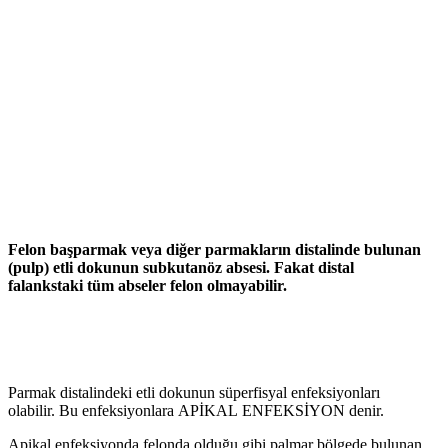
Felon başparmak veya diğer parmakların distalinde bulunan
(pulp) etli dokunun subkutanöz absesi. Fakat distal
falankstaki tüm abseler felon olmayabilir.
Parmak distalindeki etli dokunun süperfisyal enfeksiyonları
olabilir. Bu enfeksiyonlara APİKAL ENFEKSİYON denir.
Apikal enfeksiyonda felonda olduğu gibi palmar bölgede bulunan