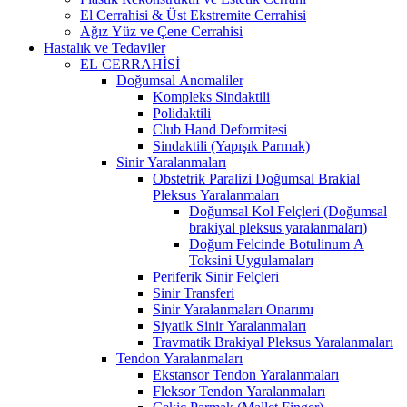
El Cerrahisi & Üst Ekstremite Cerrahisi
Ağız Yüz ve Çene Cerrahisi
Hastalık ve Tedaviler
EL CERRAHİSİ
Doğumsal Anomaliler
Kompleks Sindaktili
Polidaktili
Club Hand Deformitesi
Sindaktili (Yapışık Parmak)
Sinir Yaralanmaları
Obstetrik Paralizi Doğumsal Brakial
Pleksus Yaralanmaları
Doğumsal Kol Felçleri (Doğumsal
brakiyal pleksus yaralanmaları)
Doğum Felcinde Botulinum A
Toksini Uygulamaları
Periferik Sinir Felçleri
Sinir Transferi
Sinir Yaralanmaları Onarımı
Siyatik Sinir Yaralanmaları
Travmatik Brakiyal Pleksus Yaralanmaları
Tendon Yaralanmaları
Ekstansor Tendon Yaralanmaları
Fleksor Tendon Yaralanmaları