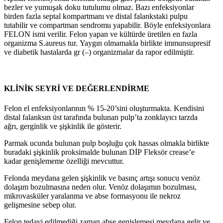
bezler ve yumuşak doku tutulumu olmaz. Bazı enfeksiyonlar
birden fazla septal kompartmanı ve distal falankstaki pulpu
tutabilir ve compartman sendromu yapabilir. Böyle enfeksiyonlara
FELON ismi verilir. Felon yapan ve kültürde üretilen en fazla
organizma S.aureus tur. Yaygın olmamakla birlikte immunsupresif
ve diabetik hastalarda gr (–) organizmalar da rapor edilmiştir.
KLİNİK SEYRİ VE DEĞERLENDİRME
Felon el enfeksiyonlarının % 15-20’sini oluşturmakta. Kendisini
distal falanksın üst tarafında bulunan pulp’ta zonklayıcı tarzda
ağrı, gerginlik ve şişkinlik ile gösterir.
Parmak ucunda bulunan pulp boşluğu çok hassas olmakla birlikte
buradaki şişkinlik proksimalde bulunan DİP Fleksör crease’e
kadar genişlememe özelliği mevcuttur.
Felonda meydana gelen şişkinlik ve basınç artışı sonucu venöz
dolaşım bozulmasına neden olur. Venöz dolaşımın bozulması,
mikrovasküler yaralanma ve abse formasyonu ile nekroz
gelişmesine sebep olur.
Felon tedavi edilmediği zaman abse genişlemesi meydana gelir ve