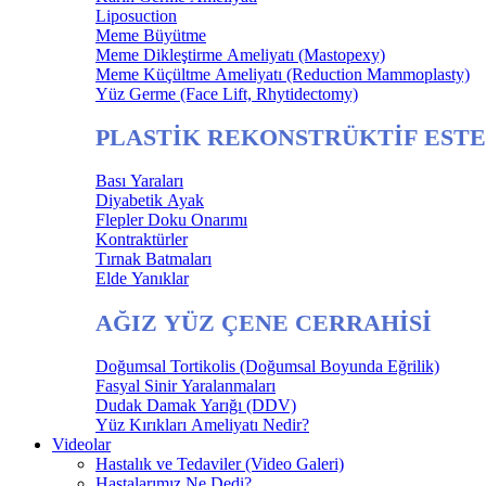
Liposuction
Meme Büyütme
Meme Dikleştirme Ameliyatı (Mastopexy)
Meme Küçültme Ameliyatı (Reduction Mammoplasty)
Yüz Germe (Face Lift, Rhytidectomy)
PLASTİK REKONSTRÜKTİF ESTE
Bası Yaraları
Diyabetik Ayak
Flepler Doku Onarımı
Kontraktürler
Tırnak Batmaları
Elde Yanıklar
AĞIZ YÜZ ÇENE CERRAHİSİ
Doğumsal Tortikolis (Doğumsal Boyunda Eğrilik)
Fasyal Sinir Yaralanmaları
Dudak Damak Yarığı (DDV)
Yüz Kırıkları Ameliyatı Nedir?
Videolar
Hastalık ve Tedaviler (Video Galeri)
Hastalarımız Ne Dedi?