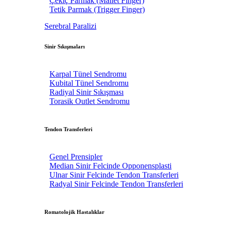
Çekiç Parmak (Mallet Finger)
Tetik Parmak (Trigger Finger)
Serebral Paralizi
Sinir Sıkışmaları
Karpal Tünel Sendromu
Kubital Tünel Sendromu
Radiyal Sinir Sıkışması
Torasik Outlet Sendromu
Tendon Transferleri
Genel Prensipler
Median Sinir Felcinde Opponensplasti
Ulnar Sinir Felcinde Tendon Transferleri
Radyal Sinir Felcinde Tendon Transferleri
Romatolojik Hastalıklar