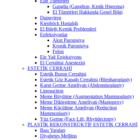
Elin Tümörleri
Ganglia (Ganglion, Kistik Higroma)
El Tümörleri Hakkında Genel Bilgi
Dupuytren
Kienböck Hastalığı
El Bileği Kemik Problemleri
Enfeksiyonlar
Akut Paronişiya
Kronik Paronişiya
Felon
Ele Yağ Enjeksiyonu
El Cerrahisi Anestezisi
ESTETİK CERRAHİ
Estetik Burun Cerrahisi
Estetik Göz Kapağı Cerrahisi (Blepharoplasty)
Karın Germe Ameliyatı (Abdominoplasty)
Liposuction
Meme Büyütme (Augmentation Mammoplasty)
Meme Dikleştirme Ameliyatı (Mastopexy)
Meme Küçültme Ameliyatı (Reduction
Mammoplasty)
Yüz Germe (Face Lift, Rhytidectomy)
PLASTİK REKONSTRÜKTİF ESTETİK CERRAHİ
Bası Yaraları
Diyabetes Mellitus