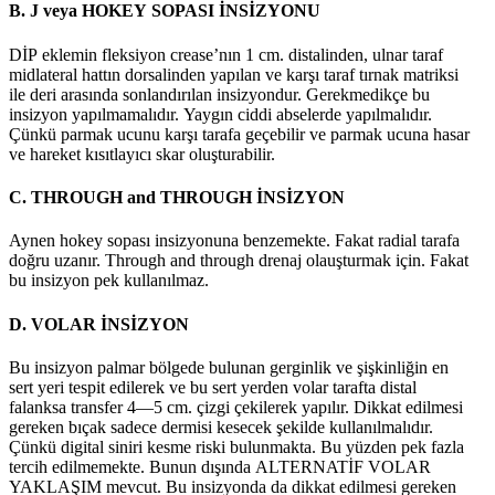
B. J veya HOKEY SOPASI İNSİZYONU
DİP eklemin fleksiyon crease’nın 1 cm. distalinden, ulnar taraf
midlateral hattın dorsalinden yapılan ve karşı taraf tırnak matriksi
ile deri arasında sonlandırılan insizyondur. Gerekmedikçe bu
insizyon yapılmamalıdır. Yaygın ciddi abselerde yapılmalıdır.
Çünkü parmak ucunu karşı tarafa geçebilir ve parmak ucuna hasar
ve hareket kısıtlayıcı skar oluşturabilir.
C. THROUGH and THROUGH İNSİZYON
Aynen hokey sopası insizyonuna benzemekte. Fakat radial tarafa
doğru uzanır. Through and through drenaj olauşturmak için. Fakat
bu insizyon pek kullanılmaz.
D. VOLAR İNSİZYON
Bu insizyon palmar bölgede bulunan gerginlik ve şişkinliğin en
sert yeri tespit edilerek ve bu sert yerden volar tarafta distal
falanksa transfer 4—5 cm. çizgi çekilerek yapılır. Dikkat edilmesi
gereken bıçak sadece dermisi kesecek şekilde kullanılmalıdır.
Çünkü digital siniri kesme riski bulunmakta. Bu yüzden pek fazla
tercih edilmemekte. Bunun dışında ALTERNATİF VOLAR
YAKLAŞIM mevcut. Bu insizyonda da dikkat edilmesi gereken