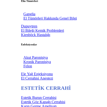
Elin Tümörleri
Ganglia
El Tümörleri Hakkında Genel Bilgi
Dupuytren
El Bileği Kemik Problemleri
Kienböck Hastalığı
Enfeksiyonlar
Akut Paronişiya
Kronik Paronişiya
Felon
Ele Yağ Enjeksiyonu
El Cerrahisi Anestezi
ESTETİK CERRAHİ
Estetik Burun Cerrahisi
Estetik Göz Kapağı Cerrahisi
Karın Germe Ameliyatı