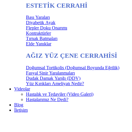
ESTETİK CERRAHİ
Bası Yaraları
Diyabetik Ayak
Flepler Doku Onarımı
Kontraktürler
Tırnak Batmaları
Elde Yanıklar
AĞIZ YÜZ ÇENE CERRAHİSİ
Doğumsal Tortikolis (Doğumsal Boyunda Eğrilik)
Fasyal Sinir Yaralanmaları
Dudak Damak Yarığı (DDV)
Yüz Kırıkları Ameliyatı Nedir?
Videolar
Hastalık ve Tedaviler (Video Galeri)
Hastalarımız Ne Dedi?
Blog
İletişim