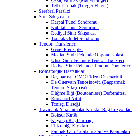
Çekiç Parmak (Mallet Finger)
Tetik Parmak (Trigger Finger)
Serebral Paralizi
Sinir Sıkışmaları
Karpal Tünel Sendromu
Kubital Tünel Sendromu
Radiyal Sinir Sıkışması
Torasik Outlet Sendromu
Tendon Transferleri
Genel Prensipler
Median Sinir Felcinde Opponensplasti
Ulnar Sinir Felcinde Tendon Transferi
Radyal Sinir Felcinde Tendon Transferleri
Romatolojik Hastalıklar
Baş parmak CMC Eklem Osteoartriti
De Quervain Tenosinoviti (Başparmak
Tendon Sıkışması)
Düğme İliği (Boutonniere) Deformitesi
Romatoid Artrit
Tenisçi Dirseği
Travmatik Yaralanmalar Kırıklar Bağ Lezyonları
Boksör Kırığı
Kayakçı Baş Parmağı
El Kemiği Kırıkları
Parmak Ucu Yaralanmaları ve Kopmaları