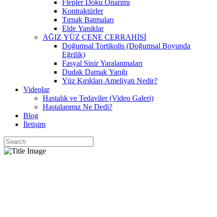
Flepler Doku Onarımı
Kontraktürler
Tırnak Batmaları
Elde Yanıklar
AĞIZ YÜZ ÇENE CERRAHİSİ
Doğumsal Tortikolis (Doğumsal Boyunda
Eğrilik)
Fasyal Sinir Yaralanmaları
Dudak Damak Yarığı
Yüz Kırıkları Ameliyatı Nedir?
Videolar
Hastalık ve Tedaviler (Video Galeri)
Hastalarımız Ne Dedi?
Blog
İletişim
Felon
Home
/
HASTALIKLAR & TEDAVİLER
/
Felon