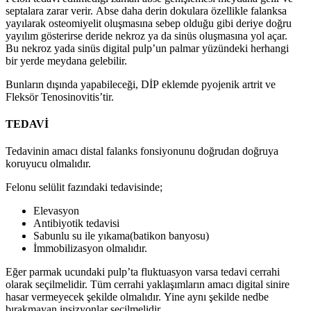
septalara zarar verir. Abse daha derin dokulara özellikle falanksa
yayılarak osteomiyelit oluşmasına sebep olduğu gibi deriye doğru
yayılım gösterirse deride nekroz ya da sinüs oluşmasına yol açar.
Bu nekroz yada sinüs digital pulp’un palmar yüzündeki herhangi
bir yerde meydana gelebilir.
Bunların dışında yapabileceği, DİP eklemde pyojenik artrit ve
Fleksör Tenosinovitis’tir.
TEDAVİ
Tedavinin amacı distal falanks fonsiyonunu doğrudan doğruya
koruyucu olmalıdır.
Felonu selülit fazındaki tedavisinde;
Elevasyon
Antibiyotik tedavisi
Sabunlu su ile yıkama(batikon banyosu)
İmmobilizasyon olmalıdır.
Eğer parmak ucundaki pulp’ta fluktuasyon varsa tedavi cerrahi
olarak seçilmelidir. Tüm cerrahi yaklaşımların amacı digital sinire
hasar vermeyecek şekilde olmalıdır. Yine aynı şekilde nedbe
bırakmayan insizyonlar seçilmelidir.