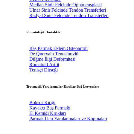
Median Sinir Felcinde Opponensplasti
Ulnar Sinir Felcinde Tendon Transferleri
Radyal Sinir Felcinde Tendon Transferleri
Romatolojik Hastalıklar
Baş Parmak Eklem Osteoartriti
De Quervain Tenosinoviti
Düğme İliği Deformitesi
Romatoid Artrit
Tenisçi Dirseği
Travmatik Yaralanmalar Kırıklar Bağ Lezyonları
Boksör Kırığı
Kayakçı Baş Parmağı
El Kemiği Kırıkları
Parmak Ucu Yaralanmaları ve Kopmaları