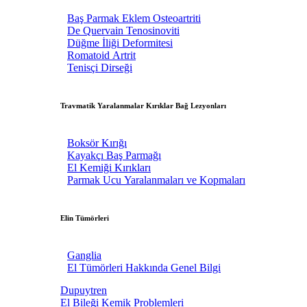
Baş Parmak Eklem Osteoartriti
De Quervain Tenosinoviti
Düğme İliği Deformitesi
Romatoid Artrit
Tenisçi Dirseği
Travmatik Yaralanmalar Kırıklar Bağ Lezyonları
Boksör Kırığı
Kayakçı Baş Parmağı
El Kemiği Kırıkları
Parmak Ucu Yaralanmaları ve Kopmaları
Elin Tümörleri
Ganglia
El Tümörleri Hakkında Genel Bilgi
Dupuytren
El Bileği Kemik Problemleri