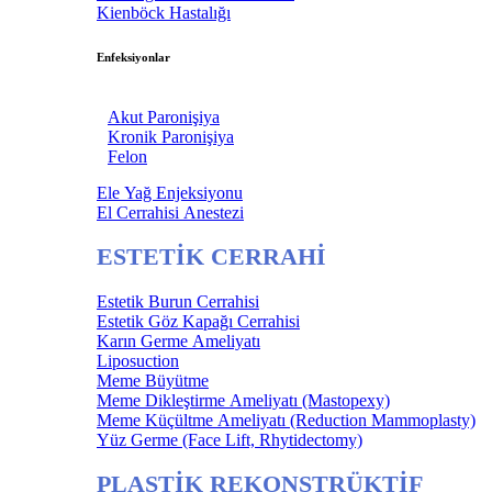
Kienböck Hastalığı
Enfeksiyonlar
Akut Paronişiya
Kronik Paronişiya
Felon
Ele Yağ Enjeksiyonu
El Cerrahisi Anestezi
ESTETİK CERRAHİ
Estetik Burun Cerrahisi
Estetik Göz Kapağı Cerrahisi
Karın Germe Ameliyatı
Liposuction
Meme Büyütme
Meme Dikleştirme Ameliyatı (Mastopexy)
Meme Küçültme Ameliyatı (Reduction Mammoplasty)
Yüz Germe (Face Lift, Rhytidectomy)
PLASTİK REKONSTRÜKTİF