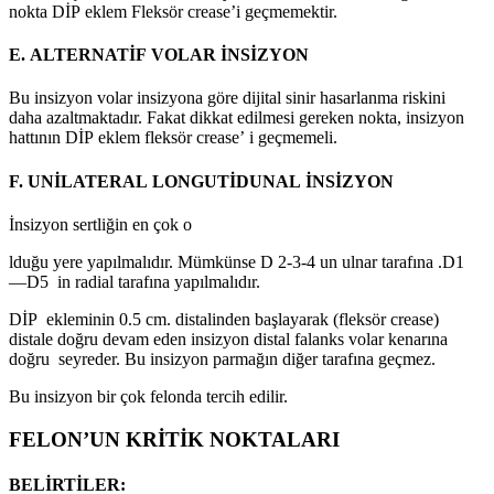
nokta DİP eklem Fleksör crease’i geçmemektir.
E. ALTERNATİF VOLAR İNSİZYON
Bu insizyon volar insizyona göre dijital sinir hasarlanma riskini
daha azaltmaktadır. Fakat dikkat edilmesi gereken nokta, insizyon
hattının DİP eklem fleksör crease’ i geçmemeli.
F. UNİLATERAL LONGUTİDUNAL İNSİZYON
İnsizyon sertliğin en çok o
lduğu yere yapılmalıdır. Mümkünse D 2-3-4 un ulnar tarafına .D1
—D5 in radial tarafına yapılmalıdır.
DİP ekleminin 0.5 cm. distalinden başlayarak (fleksör crease)
distale doğru devam eden insizyon distal falanks volar kenarına
doğru seyreder. Bu insizyon parmağın diğer tarafına geçmez.
Bu insizyon bir çok felonda tercih edilir.
FELON’UN KRİTİK NOKTALARI
BELİRTİLER: