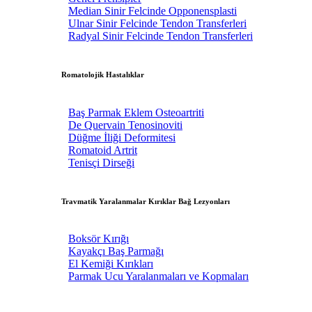
Median Sinir Felcinde Opponensplasti
Ulnar Sinir Felcinde Tendon Transferleri
Radyal Sinir Felcinde Tendon Transferleri
Romatolojik Hastalıklar
Baş Parmak Eklem Osteoartriti
De Quervain Tenosinoviti
Düğme İliği Deformitesi
Romatoid Artrit
Tenisçi Dirseği
Travmatik Yaralanmalar Kırıklar Bağ Lezyonları
Boksör Kırığı
Kayakçı Baş Parmağı
El Kemiği Kırıkları
Parmak Ucu Yaralanmaları ve Kopmaları