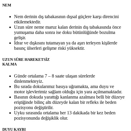
NEM
Nem derinin dış tabakasının dışsal güçlere karşı direncini
etkilemektedir.
Uzun süre neme maruz kalan derinin dış tabakasında önce
yumuşama daha sonra ise doku bütünlüğünde bozulma
gelişir.
İdrar ve dışkısını tutamayan ya da aşırı terleyen kişilerde
basınç ülserleri gelişme riski yüksektir.
UZUN SÜRE HAREKETSİZ
KALMA
Günde ortalama 7 – 8 saate ulaşan sürelerde
dinlenmekteyiz.
Bu sırada dokularımız basıya uğramakta, ama duyu ve
motor işlevlerimiz sağlam olduğu için yara açılmamaktadır.
Basının dokuda yarattığı kanlanma azalması belli bir düzeye
eriştiğinde bilinç altı düzeyde kalan bir refleks ile beden
pozisyonu değiştirilir.
Uyku sırasında ortalama her 13 dakikada bir kez beden
pozisyonunda değişiklik olur.
DUYU KAYBI