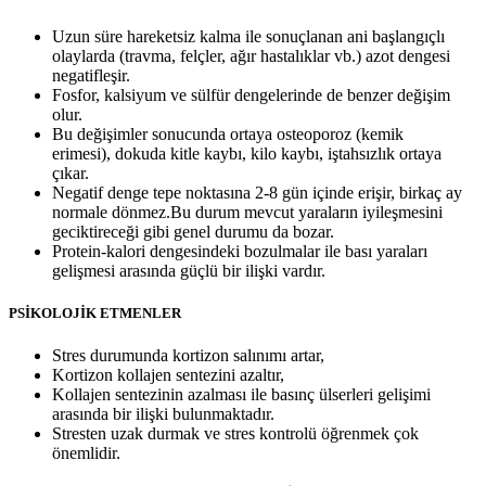
Uzun süre hareketsiz kalma ile sonuçlanan ani başlangıçlı
olaylarda (travma, felçler, ağır hastalıklar vb.) azot dengesi
negatifleşir.
Fosfor, kalsiyum ve sülfür dengelerinde de benzer değişim
olur.
Bu değişimler sonucunda ortaya osteoporoz (kemik
erimesi), dokuda kitle kaybı, kilo kaybı, iştahsızlık ortaya
çıkar.
Negatif denge tepe noktasına 2-8 gün içinde erişir, birkaç ay
normale dönmez.Bu durum mevcut yaraların iyileşmesini
geciktireceği gibi genel durumu da bozar.
Protein-kalori dengesindeki bozulmalar ile bası yaraları
gelişmesi arasında güçlü bir ilişki vardır.
PSİKOLOJİK ETMENLER
Stres durumunda kortizon salınımı artar,
Kortizon kollajen sentezini azaltır,
Kollajen sentezinin azalması ile basınç ülserleri gelişimi
arasında bir ilişki bulunmaktadır.
Stresten uzak durmak ve stres kontrolü öğrenmek çok
önemlidir.