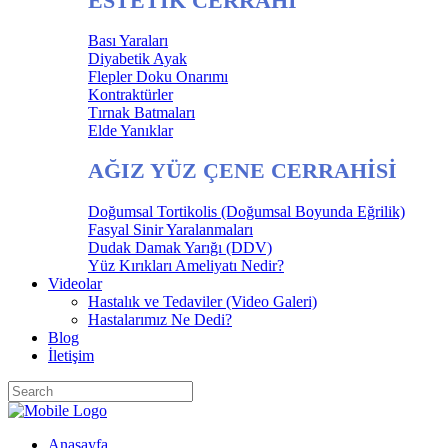
ESTETİK CERRAHİ
Bası Yaraları
Diyabetik Ayak
Flepler Doku Onarımı
Kontraktürler
Tırnak Batmaları
Elde Yanıklar
AĞIZ YÜZ ÇENE CERRAHİSİ
Doğumsal Tortikolis (Doğumsal Boyunda Eğrilik)
Fasyal Sinir Yaralanmaları
Dudak Damak Yarığı (DDV)
Yüz Kırıkları Ameliyatı Nedir?
Videolar
Hastalık ve Tedaviler (Video Galeri)
Hastalarımız Ne Dedi?
Blog
İletişim
Anasayfa