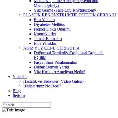
Meme Küçültme Ameliyatı (Reduction
Mammoplasty)
Yüz Germe (Face Lift, Rhytidectomy)
PLASTİK REKONSTRÜKTİF ESTETİK CERRAHİ
Bası Yaraları
Diyabetes Mellitus
Flepler Doku Onarımı
Kontraktürler
Tırnak Batmaları
Elde Yanıklar
AĞIZ YÜZ ÇENE CERRAHİSİ
Doğumsal Tortikolis (Doğumsal Boyunda
Eğrilik)
Fasyal Sinir Yaralanmaları
Dudak Damak Yarığı
Yüz Kırıkları Ameliyatı Nedir?
Videolar
Hastalık ve Tedaviler (Video Galeri)
Hastalarımız Ne Dedi?
Blog
İletişim