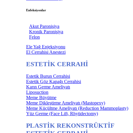
Enfeksiyonlar
Akut Paronişiya
Kronik Paronişiya
Felon
Ele Yağ Enjeksiyonu
El Cerrahisi Anestezi
ESTETİK CERRAHİ
Estetik Burun Cerrahisi
Estetik Göz Kapağı Cerrahisi
Karın Germe Ameliyatı
Liposuction
Meme Büyütme
Meme Dikleştirme Ameliyatı (Mastopexy)
Meme Küçültme Ameliyatı (Reduction Mammoplasty)
Yüz Germe (Face Lift, Rhytidectomy)
PLASTİK REKONSTRÜKTİF