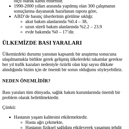
ölçü olarak kabul edilebilir.
1990-2000 yılları arasında yapılmış olan 300 çalışmanın
sonuçlarına dayanarak hazırlanan rapora göre,
ABD’de basınç ülserlerinin görülme sıklığı:
akut bakım alanlarında %0.4 – 38,
uzun süreli bakım alanlarında %2.2 – 23.9
evde bakımda %0 – 17’dir.
ÜLKEMİZDE BASI YARALARI
Ülkemizdeki durumu yansıtan kapsamlı bir araştırma sonucuna
ulaşılmamakla birlikte gerek gelişmiş ülkelerdeki rakamlar gerekse
her yıl trafik kazaları nedeniyle özürlü olan kişi sayısı dikkate
alındığında bizim için de önemli bir sorun olduğunu söyleyebiliriz.
NEDEN ÖNEMLİDİR?
Bası yaraları tüm dünyada, sağlık bakım kurumlarında önemli bir
problem olarak belirtilmektedir.
Çünkü:
Hastanın yaşam kalitesini etkilemektedir.
Hasta ağrı çekmekte,
Hastanın fiziksel sağlığını etkileyerek yaşamını tehdit