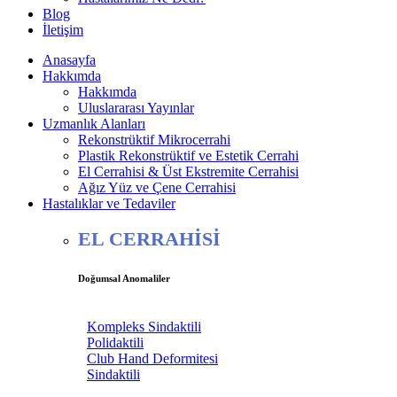
Blog
İletişim
Anasayfa
Hakkımda
Hakkımda
Uluslararası Yayınlar
Uzmanlık Alanları
Rekonstrüktif Mikrocerrahi
Plastik Rekonstrüktif ve Estetik Cerrahi
El Cerrahisi & Üst Ekstremite Cerrahisi
Ağız Yüz ve Çene Cerrahisi
Hastalıklar ve Tedaviler
EL CERRAHİSİ
Doğumsal Anomaliler
Kompleks Sindaktili
Polidaktili
Club Hand Deformitesi
Sindaktili