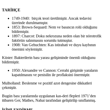
TARİHÇE
1749-1940: birçok teori üretilmiştir. Ancak tedavisi
üzerinde durulmamıştır.
1853: Brown-Sequard: Nem ve basıncın rolü olduğunu
bildirmiştir.
1897: Charcot: Doku nekrozuna neden olan bir nörotrofik
faktörün salınmasını sorumlu tutmuştur.
1908: Van Gehuchten: Kas istirahati ve duyu kaybının
önemini söylemiştir.
Küster: Bakterilerin bası yarası gelişiminde önemli olduğunu
bildirmiştir.
1950: Alexandre ve Cannon: Cerrahi girişimle yaraların
kapatılmasını ve penisilin ile proflaksini önermiştir.
Mulholland: Beslenme ve pozitif azot dengesine dikkatleri
çekmiştir.
Bugün bası yaralarında uygulanan kas-deri flepleri 1971’den
itibaren Ger, Mathes, Nahai tarafından geliştirilip sınıflanmış.
İSİMLENDİRME