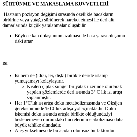
SÜRTÜNME VE MAKASLAMA KUVVETLERİ
Hastanın pozisyon değişimi sırasında özellikle bacakların
birbirine veya yatağa sürtünerek hareket etmesi ile deri altı
damarlarında küçük yaralanmalar oluşabilir.
Böylece kan dolaşımının azalması ile bası yarası oluşumu
riski artar.
ISI
Isı nem ile (idrar, ter, dışkı) birlikte deride ıslanıp
yumuşamayı kolaylaştırır.
Kişileri çıplak sünger bir yatak üzerinde oturtarak
yapılan gözlemlerde deri ısısında 3° C lık ısı artışı
saptanmıştır.
Her 1°C’lık ısı artışı doku metabolizmasında ve Oksijen
gereksiniminde %10’luk artışa yol açmaktadır. Doku
iskemisi doku ısısında artışla birlikte olduğunda,iyi
beslenemeyen durumdaki hücrelerin metabolizması daha
büyük tehlike altındadır.
Ateş yükselmesi de bu açıdan olumsuz bir faktördür.