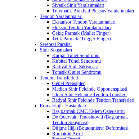
Siyatik Sinir Yaralanmaları
Travmatik Brakiyal Pleksus Yaralanmaları
Tendon Yaralanmaları
Ekstansor Tendon Yaralanmaları
Fleksor Tendon Yaralanmaları
Çekiç Parmak (Mallet Finger)
Tetik Parmak (Trigger Finger)
Serebral Paralizi
Sinir Sıkışmaları
Karpal Tünel Sendromu
Kubital Tünel Sendromu
Radiyal Sinir Sıkışması
Torasik Outlet Sendromu
Tendon Transferleri
Genel Prensipler
Median Sinir Felcinde Opponensplasti
Ulnar Sinir Felcinde Tendon Transferi
Radyal Sinir Felcinde Tendon Transferleri
Romatolojik Hastalıklar
Baş parmak CMC Eklem Osteoartriti
De Quervain Tenosinoviti (Başparmak
Tendon Sıkışması)
Düğme İliği (Boutonniere) Deformitesi
Romatoid Artrit