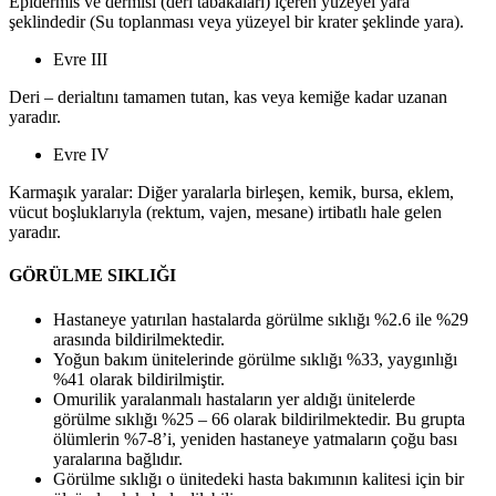
Epidermis ve dermisi (deri tabakaları) içeren yüzeyel yara
şeklindedir (Su toplanması veya yüzeyel bir krater şeklinde yara).
Evre III
Deri – derialtını tamamen tutan, kas veya kemiğe kadar uzanan
yaradır.
Evre IV
Karmaşık yaralar: Diğer yaralarla birleşen, kemik, bursa, eklem,
vücut boşluklarıyla (rektum, vajen, mesane) irtibatlı hale gelen
yaradır.
GÖRÜLME SIKLIĞI
Hastaneye yatırılan hastalarda görülme sıklığı %2.6 ile %29
arasında bildirilmektedir.
Yoğun bakım ünitelerinde görülme sıklığı %33, yaygınlığı
%41 olarak bildirilmiştir.
Omurilik yaralanmalı hastaların yer aldığı ünitelerde
görülme sıklığı %25 – 66 olarak bildirilmektedir. Bu grupta
ölümlerin %7-8’i, yeniden hastaneye yatmaların çoğu bası
yaralarına bağlıdır.
Görülme sıklığı o ünitedeki hasta bakımının kalitesi için bir