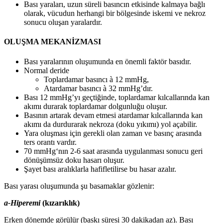
Bası yaraları, uzun süreli basıncın etkisinde kalmaya bağlı
olarak, vücudun herhangi bir bölgesinde iskemi ve nekroz
sonucu oluşan yaralardır.
OLUŞMA MEKANİZMASI
Bası yaralarının oluşumunda en önemli faktör basıdır.
Normal deride
Toplardamar basıncı à 12 mmHg,
Atardamar basıncı à 32 mmHg’dır.
Bası 12 mmHg’yı geçtiğinde, toplardamar kılcallarında kan
akımı durarak toplardamar dolgunluğu oluşur.
Basının artarak devam etmesi atardamar kılcallarında kan
akımı da durdurarak nekroza (doku yıkımı) yol açabilir.
Yara oluşması için gerekli olan zaman ve basınç arasında
ters orantı vardır.
70 mmHg‘nın 2-6 saat arasında uygulanması sonucu geri
dönüşümsüz doku hasarı oluşur.
Şayet bası aralıklarla hafifletilirse bu hasar azalır.
Bası yarası oluşumunda şu basamaklar gözlenir:
a-Hiperemi
(kızarıklık)
Erken dönemde görülür (baskı süresi 30 dakikadan az). Bası