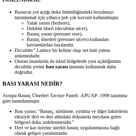
Basıncın yol açtığı doku bütünlüğündeki bozulmayı
tanımlamak için yıllarca pek çok kavram kullanılmıştır.
Yatak yarası (bedsore),
Dekibüt ülseri (decubitus ulcer),
Basınç yarası (pressure sore),
Basınç ülserleri (pressure ulcers) kullanılan
kavramlardan bazılarıdır.
Decubitis”
Latince bir kelime olup sırt üstü yatma
anlamındadır.
Oturan insanlarda da iskial bölgelerde yara açıldığından
decubitis yerine
bası yarası
tanımını kullanmak daha
doğrudur.
BASI YARASI NEDİR?
Avrupa Basınç Ülserleri Tavsiye Paneli –EPUAP- 1998 tanımına
göre tanımlanmıştır.
Bası yarası: “Basınç, sürtünme, yırtılma ve diğer faktörlerin
etkisiyle deri ve deri altındaki dokularda meydana gelen
bölgesel doku zedelenmesidir.”
Deri ve kas üzerine sürekli basınç uygulanmasına bağlı
olarak gelişen yaralanmadır.