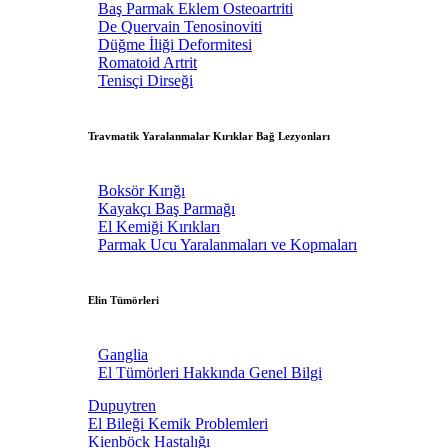
Baş Parmak Eklem Osteoartriti
De Quervain Tenosinoviti
Düğme İliği Deformitesi
Romatoid Artrit
Tenisçi Dirseği
Travmatik Yaralanmalar Kırıklar Bağ Lezyonları
Boksör Kırığı
Kayakçı Baş Parmağı
El Kemiği Kırıkları
Parmak Ucu Yaralanmaları ve Kopmaları
Elin Tümörleri
Ganglia
El Tümörleri Hakkında Genel Bilgi
Dupuytren
El Bileği Kemik Problemleri
Kienböck Hastalığı