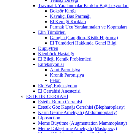
Tenisçi Dirseği
Travmatik Yaralanmalar Kırıklar Bağ Lezyonları
Boksör Kırığı
Kayakçı Baş Parmağı
El Kemiği Kırıkları
Parmak Ucu Yaralanmaları ve Kopmaları
Elin Tümörleri
Ganglia (Ganglion, Kistik Higroma)
El Tümörleri Hakkında Genel Bilgi
Dupuytren
Kienböck Hastalığı
El Bileği Kemik Problemleri
Enfeksiyonlar
Akut Paronişiya
Kronik Paronişiya
Felon
Ele Yağ Enjeksiyonu
El Cerrahisi Anestezisi
ESTETİK CERRAHİ
Estetik Burun Cerrahisi
Estetik Göz Kapağı Cerrahisi (Blepharoplasty)
Karın Germe Ameliyatı (Abdominoplasty)
Liposuction
Meme Büyütme (Augmentation Mammoplasty)
Meme Dikleştirme Ameliyatı (Mastopexy)