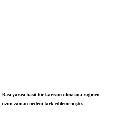
Bası Yaraları
Home
/
HASTALIKLAR & TEDAVİLER
/
Bası Yaraları
Bası yarası basit bir kavram olmasına rağmen
uzun zaman nedeni fark edilememiştir.