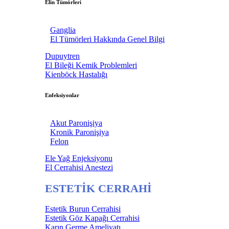
Elin Tümörleri
Ganglia
El Tümörleri Hakkında Genel Bilgi
Dupuytren
El Bileği Kemik Problemleri
Kienböck Hastalığı
Enfeksiyonlar
Akut Paronişiya
Kronik Paronişiya
Felon
Ele Yağ Enjeksiyonu
El Cerrahisi Anestezi
ESTETİK CERRAHİ
Estetik Burun Cerrahisi
Estetik Göz Kapağı Cerrahisi
Karın Germe Ameliyatı