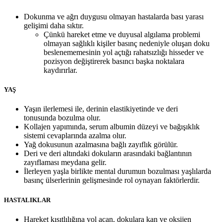
Dokunma ve ağrı duygusu olmayan hastalarda bası yarası
gelişimi daha sıktır.
Çünkü hareket etme ve duyusal algılama problemi
olmayan sağlıklı kişiler basınç nedeniyle oluşan doku
beslenememesinin yol açtığı rahatsızlığı hisseder ve
pozisyon değiştirerek basıncı başka noktalara
kaydırırlar.
YAŞ
Yaşın ilerlemesi ile, derinin elastikiyetinde ve deri
tonusunda bozulma olur.
Kollajen yapımında, serum albumin düzeyi ve bağışıklık
sistemi cevaplarında azalma olur.
Yağ dokusunun azalmasına bağlı zayıflık görülür.
Deri ve deri altındaki dokuların arasındaki bağlantının
zayıflaması meydana gelir.
İlerleyen yaşla birlikte mental durumun bozulması yaşlılarda
basınç ülserlerinin gelişmesinde rol oynayan faktörlerdir.
HASTALIKLAR
Hareket kısıtlılığına yol açan, dokulara kan ve oksijen