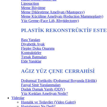
Liposuction
Meme Büyütme
Meme Dikleştirme Ameliyatı (Mastopexy)
Meme Küçültme Ameliyatı (Reduction Mammoplasty)
Yüz Germe (Face Lift, Rhytidectomy)
PLASTİK REKONSTRÜKTİF ESTE
Bası Yaraları
Diyabetik Ayak
Flepler Doku Onarımı
Kontraktürler
Tırnak Batmaları
Elde Yanıklar
AĞIZ YÜZ ÇENE CERRAHİSİ
Doğumsal Tortikolis (Doğumsal Boyunda Eğrilik)
Fasyal Sinir Yaralanmaları
Dudak Damak Yarığı (DDV)
Yüz Kırıkları Ameliyatı Nedir?
Videolar
Hastalık ve Tedaviler (Video Galeri)
Hastalarımız Ne Dedi?