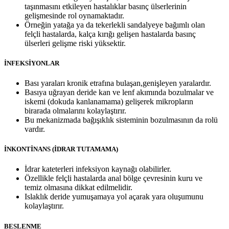
taşınmasını etkileyen hastalıklar basınç ülserlerinin
gelişmesinde rol oynamaktadır.
Örneğin yatağa ya da tekerlekli sandalyeye bağımlı olan
felçli hastalarda, kalça kırığı gelişen hastalarda basınç
ülserleri gelişme riski yüksektir.
İNFEKSİYONLAR
Bası yaraları kronik etrafına bulaşan,genişleyen yaralardır.
Basıya uğrayan deride kan ve lenf akımında bozulmalar ve
iskemi (dokuda kanlanamama) gelişerek mikropların
birarada olmalarını kolaylaştırır.
Bu mekanizmada bağışıklık sisteminin bozulmasının da rolü
vardır.
İNKONTİNANS (İDRAR TUTAMAMA)
İdrar kateterleri infeksiyon kaynağı olabilirler.
Özellikle felçli hastalarda anal bölge çevresinin kuru ve
temiz olmasına dikkat edilmelidir.
Islaklık deride yumuşamaya yol açarak yara oluşumunu
kolaylaştırır.
BESLENME