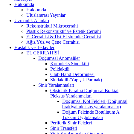
Hakkımda
Hakkımda
Uluslararası Yayınlar
Uzmanlık Alanları
Rekonstrüktif Mikrocerrahi
Plastik Rekonstrüktif ve Estetik Cerrahi
El Cerrahisi & Üst Ekstremite Cerrahisi
Ağız Yüz ve Çene Cerrahisi
Hastalık ve Tedaviler
EL CERRAHİSİ
Doğumsal Anomaliler
Kompleks Sindaktili
Polidaktili
Club Hand Deformitesi
Sindaktili (Yapışık Parmak)
Sinir Yaralanmaları
Obstetrik Paralizi Doğumsal Brakial
Pleksus Yaralanmaları
Doğumsal Kol Felçleri (Doğumsal
brakiyal pleksus yaralanmaları)
Doğum Felcinde Botulinum A
Toksini Uygulamaları
Periferik Sinir Felçleri
Sinir Transferi
Sinir Yaralanmaları Onarımı