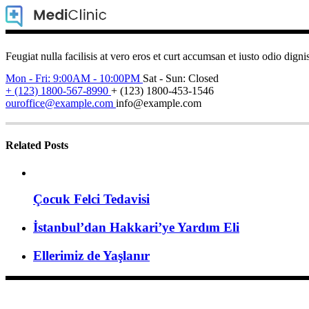
Feugiat nulla facilisis at vero eros et curt accumsan et iusto odio digni
Mon - Fri: 9:00AM - 10:00PM
Sat - Sun: Closed
+ (123) 1800-567-8990
+ (123) 1800-453-1546
ouroffice@example.com
info@example.com
Related Posts
Çocuk Felci Tedavisi
İstanbul’dan Hakkari’ye Yardım Eli
Ellerimiz de Yaşlanır