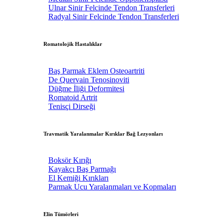
Ulnar Sinir Felcinde Tendon Transferleri
Radyal Sinir Felcinde Tendon Transferleri
Romatolojik Hastalıklar
Baş Parmak Eklem Osteoartriti
De Quervain Tenosinoviti
Düğme İliği Deformitesi
Romatoid Artrit
Tenisçi Dirseği
Travmatik Yaralanmalar Kırıklar Bağ Lezyonları
Boksör Kırığı
Kayakçı Baş Parmağı
El Kemiği Kırıkları
Parmak Ucu Yaralanmaları ve Kopmaları
Elin Tümörleri