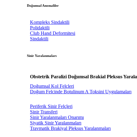
Doğumsal Anomaliler
Kompleks Sindaktili
Polidaktili
Club Hand Deformitesi
Sindaktili
Sinir Yaralanmaları
Obstetrik Paralizi Doğumsal Brakial Pleksus Yaral
Doğumsal Kol Felçleri
Doğum Felcinde Botulinum A Toksini Uygulamaları
Periferik Sinir Felçleri
Sinir Transferi
Sinir Yaralanmaları Onarımı
Siyatik Sinir Yaralanmaları
Travmatik Brakiyal Pleksus Yaralanmaları