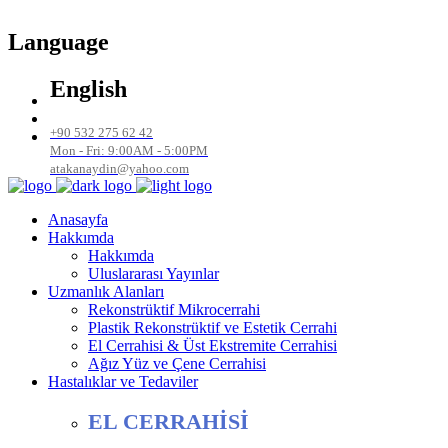
Language
English
+90 532 275 62 42
Mon - Fri: 9:00AM - 5:00PM
atakanaydin@yahoo.com
Anasayfa
Hakkımda
Hakkımda
Uluslararası Yayınlar
Uzmanlık Alanları
Rekonstrüktif Mikrocerrahi
Plastik Rekonstrüktif ve Estetik Cerrahi
El Cerrahisi & Üst Ekstremite Cerrahisi
Ağız Yüz ve Çene Cerrahisi
Hastalıklar ve Tedaviler
EL CERRAHİSİ