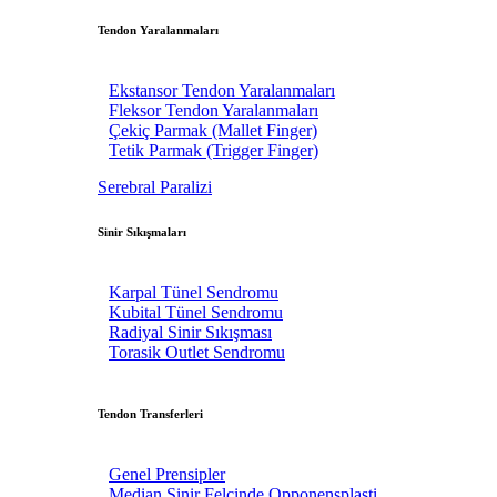
Tendon Yaralanmaları
Ekstansor Tendon Yaralanmaları
Fleksor Tendon Yaralanmaları
Çekiç Parmak (Mallet Finger)
Tetik Parmak (Trigger Finger)
Serebral Paralizi
Sinir Sıkışmaları
Karpal Tünel Sendromu
Kubital Tünel Sendromu
Radiyal Sinir Sıkışması
Torasik Outlet Sendromu
Tendon Transferleri
Genel Prensipler
Median Sinir Felcinde Opponensplasti