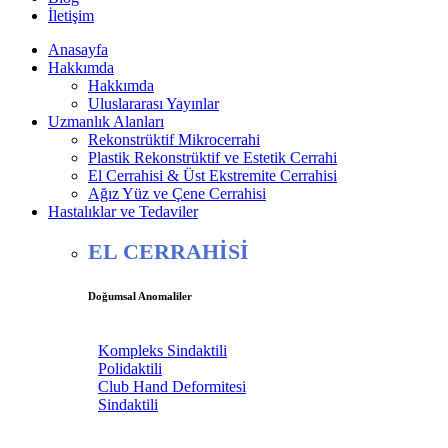
İletişim
Anasayfa
Hakkımda
Hakkımda
Uluslararası Yayınlar
Uzmanlık Alanları
Rekonstrüktif Mikrocerrahi
Plastik Rekonstrüktif ve Estetik Cerrahi
El Cerrahisi & Üst Ekstremite Cerrahisi
Ağız Yüz ve Çene Cerrahisi
Hastalıklar ve Tedaviler
EL CERRAHİSİ
Doğumsal Anomaliler
Kompleks Sindaktili
Polidaktili
Club Hand Deformitesi
Sindaktili