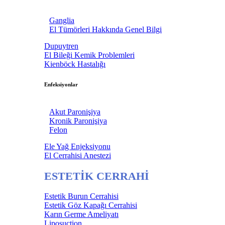
Ganglia
El Tümörleri Hakkında Genel Bilgi
Dupuytren
El Bileği Kemik Problemleri
Kienböck Hastalığı
Enfeksiyonlar
Akut Paronişiya
Kronik Paronişiya
Felon
Ele Yağ Enjeksiyonu
El Cerrahisi Anestezi
ESTETİK CERRAHİ
Estetik Burun Cerrahisi
Estetik Göz Kapağı Cerrahisi
Karın Germe Ameliyatı
Liposuction