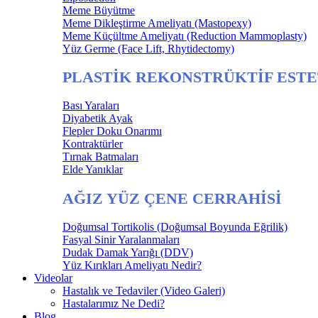
Meme Büyütme
Meme Dikleştirme Ameliyatı (Mastopexy)
Meme Küçültme Ameliyatı (Reduction Mammoplasty)
Yüz Germe (Face Lift, Rhytidectomy)
PLASTİK REKONSTRÜKTİF ESTE
Bası Yaraları
Diyabetik Ayak
Flepler Doku Onarımı
Kontraktürler
Tırnak Batmaları
Elde Yanıklar
AĞIZ YÜZ ÇENE CERRAHİSİ
Doğumsal Tortikolis (Doğumsal Boyunda Eğrilik)
Fasyal Sinir Yaralanmaları
Dudak Damak Yarığı (DDV)
Yüz Kırıkları Ameliyatı Nedir?
Videolar
Hastalık ve Tedaviler (Video Galeri)
Hastalarımız Ne Dedi?
Blog