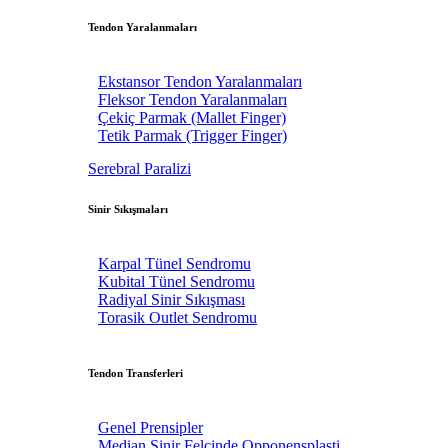
Tendon Yaralanmaları
Ekstansor Tendon Yaralanmaları
Fleksor Tendon Yaralanmaları
Çekiç Parmak (Mallet Finger)
Tetik Parmak (Trigger Finger)
Serebral Paralizi
Sinir Sıkışmaları
Karpal Tünel Sendromu
Kubital Tünel Sendromu
Radiyal Sinir Sıkışması
Torasik Outlet Sendromu
Tendon Transferleri
Genel Prensipler
Median Sinir Felcinde Opponensplasti