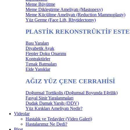
Meme Büyütme
Meme Dikleştirme Ameliyatı (Mastopexy)
Meme Küçültme Ameliyatı (Reduction Mammoplasty)
Yüz Germe (Face Lift, Rhytidectomy)
PLASTİK REKONSTRÜKTİF ESTE
Bası Yaraları
Diyabetik Ayak
Flepler Doku Onarımı
Kontraktürler
Tırnak Batmaları
Elde Yanıklar
AĞIZ YÜZ ÇENE CERRAHİSİ
Doğumsal Tortikolis (Doğumsal Boyunda Eğrilik)
Fasyal Sinir Yaralanmaları
Dudak Damak Yarığı (DDV)
Yüz Kırıkları Ameliyatı Nedir?
Videolar
Hastalık ve Tedaviler (Video Galeri)
Hastalarımız Ne Dedi?
Blog