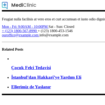
Feugiat nulla facilisis at vero eros et curt accumsan et iusto odio digni
Mon - Fri: 9:00AM - 10:00PM
Sat - Sun: Closed
+ (123) 1800-567-8990
+ (123) 1800-453-1546
ouroffice@example.com
info@example.com
Related Posts
Çocuk Felci Tedavisi
İstanbul’dan Hakkari’ye Yardım Eli
Ellerimiz de Yaşlanır