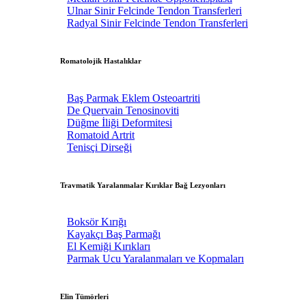
Ulnar Sinir Felcinde Tendon Transferleri
Radyal Sinir Felcinde Tendon Transferleri
Romatolojik Hastalıklar
Baş Parmak Eklem Osteoartriti
De Quervain Tenosinoviti
Düğme İliği Deformitesi
Romatoid Artrit
Tenisçi Dirseği
Travmatik Yaralanmalar Kırıklar Bağ Lezyonları
Boksör Kırığı
Kayakçı Baş Parmağı
El Kemiği Kırıkları
Parmak Ucu Yaralanmaları ve Kopmaları
Elin Tümörleri