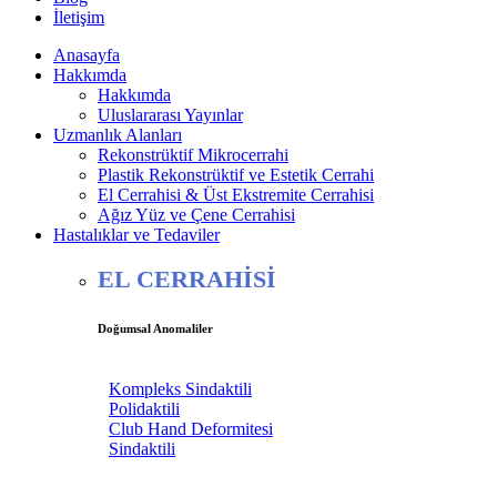
İletişim
Anasayfa
Hakkımda
Hakkımda
Uluslararası Yayınlar
Uzmanlık Alanları
Rekonstrüktif Mikrocerrahi
Plastik Rekonstrüktif ve Estetik Cerrahi
El Cerrahisi & Üst Ekstremite Cerrahisi
Ağız Yüz ve Çene Cerrahisi
Hastalıklar ve Tedaviler
EL CERRAHİSİ
Doğumsal Anomaliler
Kompleks Sindaktili
Polidaktili
Club Hand Deformitesi
Sindaktili