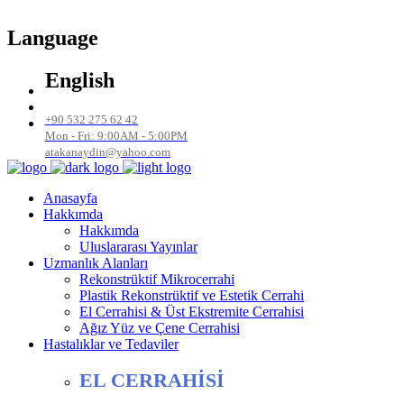
Language
English
+90 532 275 62 42
Mon - Fri: 9:00AM - 5:00PM
atakanaydin@yahoo.com
Anasayfa
Hakkımda
Hakkımda
Uluslararası Yayınlar
Uzmanlık Alanları
Rekonstrüktif Mikrocerrahi
Plastik Rekonstrüktif ve Estetik Cerrahi
El Cerrahisi & Üst Ekstremite Cerrahisi
Ağız Yüz ve Çene Cerrahisi
Hastalıklar ve Tedaviler
EL CERRAHİSİ