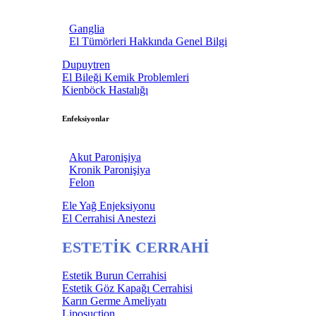
Ganglia
El Tümörleri Hakkında Genel Bilgi
Dupuytren
El Bileği Kemik Problemleri
Kienböck Hastalığı
Enfeksiyonlar
Akut Paronişiya
Kronik Paronişiya
Felon
Ele Yağ Enjeksiyonu
El Cerrahisi Anestezi
ESTETİK CERRAHİ
Estetik Burun Cerrahisi
Estetik Göz Kapağı Cerrahisi
Karın Germe Ameliyatı
Liposuction