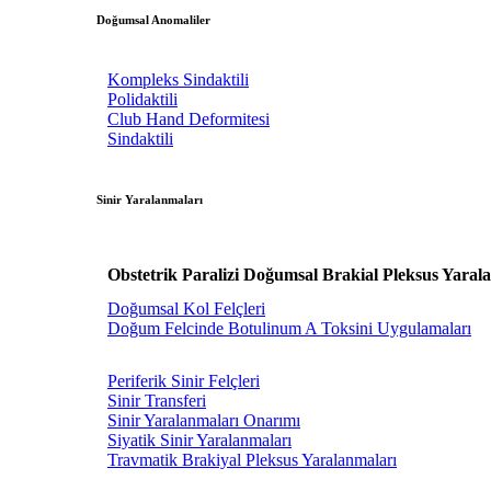
Doğumsal Anomaliler
Kompleks Sindaktili
Polidaktili
Club Hand Deformitesi
Sindaktili
Sinir Yaralanmaları
Obstetrik Paralizi Doğumsal Brakial Pleksus Yaral
Doğumsal Kol Felçleri
Doğum Felcinde Botulinum A Toksini Uygulamaları
Periferik Sinir Felçleri
Sinir Transferi
Sinir Yaralanmaları Onarımı
Siyatik Sinir Yaralanmaları
Travmatik Brakiyal Pleksus Yaralanmaları